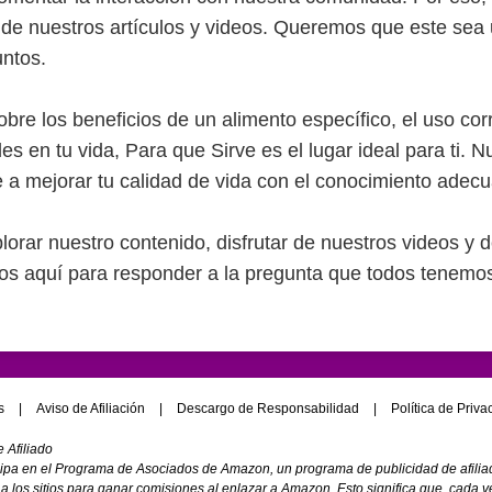
 de nuestros artículos y videos. Queremos que este sea
untos.
re los beneficios de un alimento específico, el uso cor
en tu vida, Para que Sirve es el lugar ideal para ti. Nu
e a mejorar tu calidad de vida con el conocimiento adec
plorar nuestro contenido, disfrutar de nuestros videos y
mos aquí para responder a la pregunta que todos tenemo
s
|
Aviso de Afiliación
|
Descargo de Responsabilidad
|
Política de Priv
 Afiliado
cipa en el Programa de Asociados de Amazon, un programa de publicidad de afili
a los sitios para ganar comisiones al enlazar a Amazon. Esto significa que, cada