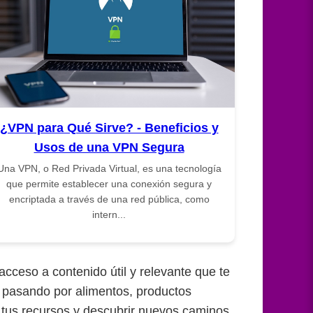
¿VPN para Qué Sirve? - Beneficios y
Usos de una VPN Segura
Una VPN, o Red Privada Virtual, es una tecnología
que permite establecer una conexión segura y
encriptada a través de una red pública, como
intern...
cceso a contenido útil y relevante que te
, pasando por alimentos, productos
r tus recursos y descubrir nuevos caminos