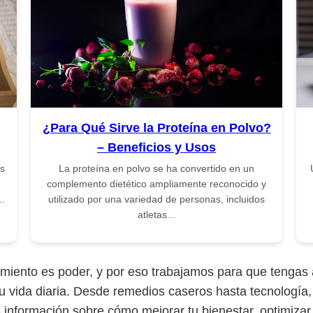
¿Para Qué Sirve la Proteína en Polvo?
– Beneficios y Usos
es
La proteína en polvo se ha convertido en un
complemento dietético ampliamente reconocido y
..
utilizado por una variedad de personas, incluidos
atletas...
iento es poder, y por eso trabajamos para que tengas a
u vida diaria. Desde remedios caseros hasta tecnología
s información sobre cómo mejorar tu bienestar, optimiza